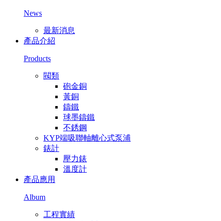
News
最新消息
產品介紹
Products
閥類
砲金銅
黃銅
鑄鐵
球墨鑄鐵
不銹鋼
KYP端吸聯軸離心式泵浦
錶計
壓力錶
溫度計
產品應用
Album
工程實績