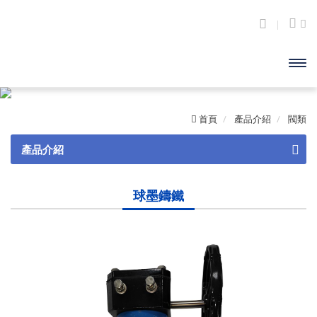
開啟
主選
首頁
產品介紹
閥類
單
產品介紹
閥類
球墨鑄鐵
砲金銅
黃銅
鑄鐵
球墨鑄鐵