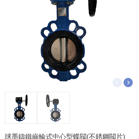
不銹鋼
KYP端吸聯軸離心式泵浦
錶計
壓力錶
溫度計
球墨鑄鐵齒輪式中心型蝶閥(不銹鋼閥片)