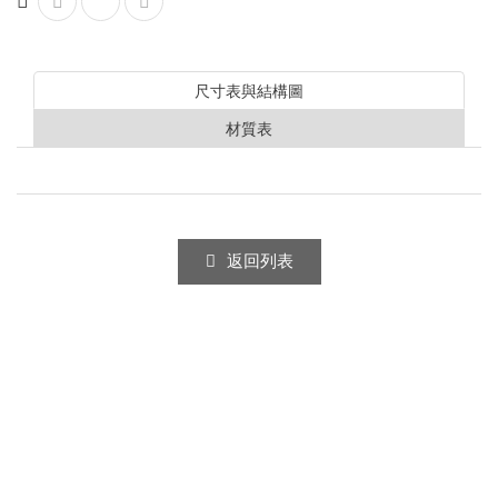
不銹鋼
尺寸表與結構圖
KYP端吸聯軸離心式泵浦
材質表
錶計
壓力錶
溫度計
返回列表