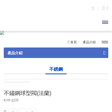
開啟
主選
首頁
產品介紹
閥類
單
產品介紹
閥類
不銹鋼
砲金銅
黃銅
不鏽鋼球型閥(法蘭)
鑄鐵
KYP-227F
球墨鑄鐵